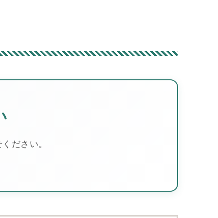
い
せください。