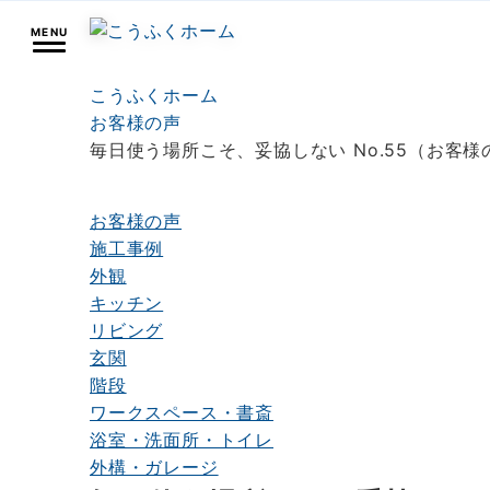
MENU
こうふくホーム
お客様の声
毎日使う場所こそ、妥協しない No.55（お客様
お客様の声
施工事例
外観
キッチン
リビング
玄関
階段
ワークスペース・書斎
浴室・洗面所・トイレ
外構・ガレージ