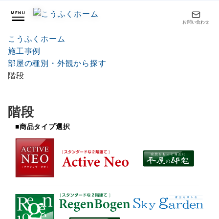
MENU
お問い合わせ
こうふくホーム
施工事例
部屋の種別・外観から探す
階段
階段
■商品タイプ選択
SVG2
SVG3
SVG1
SVG5
SVG6
SVG4