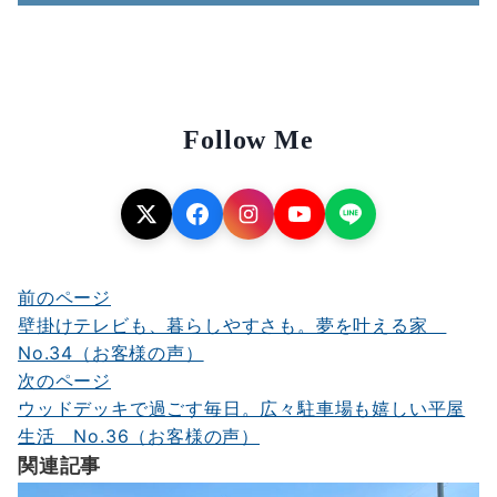
Follow Me
前のページ
投
壁掛けテレビも、暮らしやすさも。夢を叶える家
稿
No.34（お客様の声）
ナ
次のページ
ウッドデッキで過ごす毎日。広々駐車場も嬉しい平屋
ビ
生活 No.36（お客様の声）
ゲ
関連記事
ー