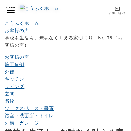
MENU
お問い合わせ
こうふくホーム
お客様の声
学校も生活も、無駄なく叶える家づくり No.35（お
客様の声）
お客様の声
施工事例
外観
キッチン
リビング
玄関
階段
ワークスペース・書斎
浴室・洗面所・トイレ
外構・ガレージ