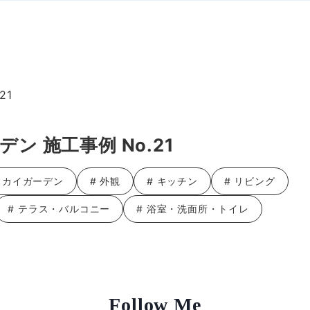
21
 施工事例 No.21
スカイガーデン
# 外観
# キッチン
# リビング
# テラス・バルコニー
# 浴室・洗面所・トイレ
Follow Me