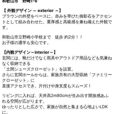
和歌山市 野崎1-6
【 外観デザイン ～ exterior ～】
ブラウンの外壁をベースに、赤みを帯びた御影石をアクセン
トとして組み合わせた、重厚感と高級感を兼ね備えた外観で
す。
和歌山市立野崎小学校まで 徒歩 約2分！！
お子様の通学も安心です。
【内観デザイン～interior～】
玄関には、靴だけでなく雨具やアウトドア用品なども気兼ね
なく収納できる
「土間シューズクローゼット」を設置。
さらに玄関ホールからは、家族共有の大型収納「ファミリー
クローゼット」に
直接アクセスでき、片付けや身支度もスムーズ！
リビングに入れば、天井高2m80cmが生み出す開放感あふ
れる空間が広がります。
ゆったりとした広さで、家族が自然と集まる心地よいLDK
に。