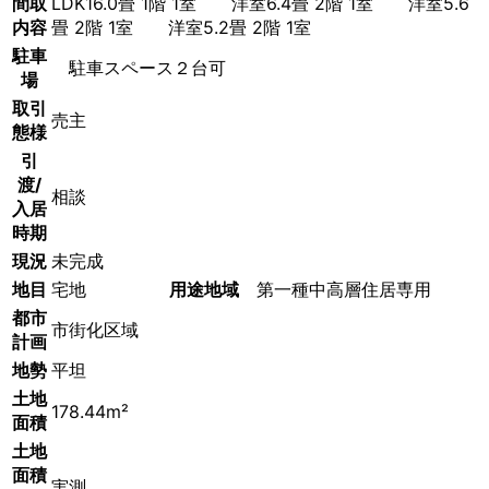
間取
LDK16.0畳 1階 1室 洋室6.4畳 2階 1室 洋室5.6
内容
畳 2階 1室 洋室5.2畳 2階 1室
駐車
駐車スペース２台可
場
取引
売主
態様
引
渡/
相談
入居
時期
現況
未完成
地目
宅地
用途地域
第一種中高層住居専用
都市
市街化区域
計画
地勢
平坦
土地
178.44m²
面積
土地
面積
実測