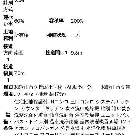
計測
方式
建ぺ
容積率
60%
200%
い率
土地
所有権
接道状況
一方
権利
接道
南西
接道間口1
方向
9.8m
1
接道
幅員
7.0m
1
周辺
和歌山市立野崎小学校（徒歩 約 1分） 和歌山市立河
環境
北中学校（徒歩 約17分）
住宅性能保証付
IHコンロ
三口コンロ
システムキッチ
ン
カウンターキッチン
食器洗い乾燥機
給湯
追い焚き
設
洗髪洗面化粧台
独立洗面台
浴室乾燥機
ユニットバス
備・
バス・トイレ別
温水洗浄便座
室内洗濯機置き場
TVド
条件
アホン
プロパンガス
公営水道
排水浄化槽
駐車場有
バルコニー
フローリング
デザイナーズ
オール電化