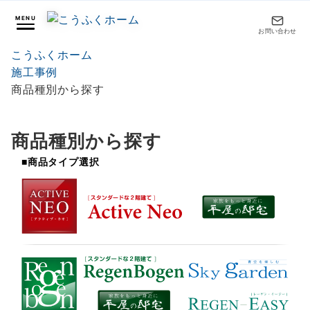
MENU
お問い合わせ
こうふくホーム
施工事例
商品種別から探す
商品種別から探す
■商品タイプ選択
SVG2
SVG3
SVG1
SVG5
SVG6
SVG4
SVG7
SVG8