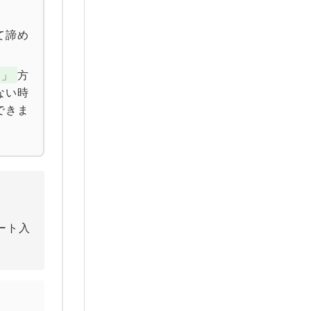
て諦め
る」
方
ない時
できま
ート入