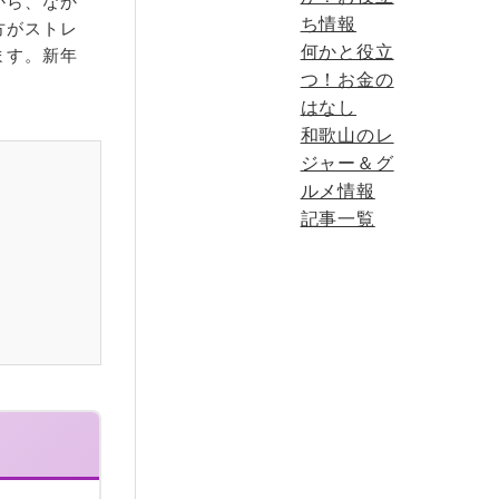
から、なか
ち情報
方がストレ
何かと役立
ます。新年
つ！お金の
はなし
和歌山のレ
ジャー＆グ
ルメ情報
記事一覧