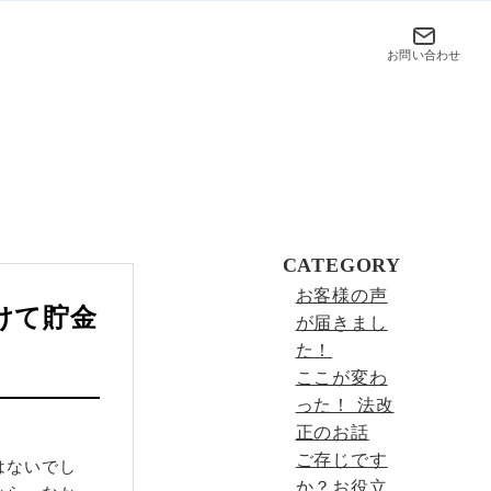
お問い合わせ
CATEGORY
お客様の声
けて貯金
が届きまし
た！
ここが変わ
った！ 法改
正のお話
ご存じです
はないでし
か？お役立