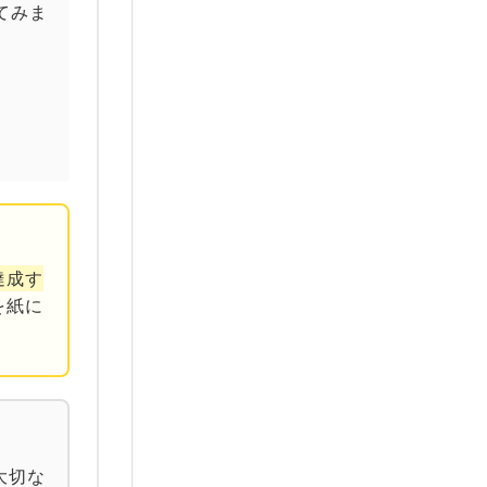
てみま
達成す
を紙に
大切な