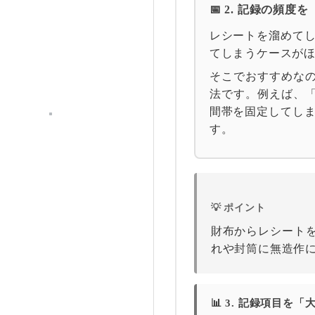
📅 2. 記録の頻
レシートを溜めて
てしまうケースが
そこでおすすめな
法です。例えば、「
間帯を固定してし
す。
💡 ポイント
財布からレシート
れや封筒に無造作
📊 3. 記録項目