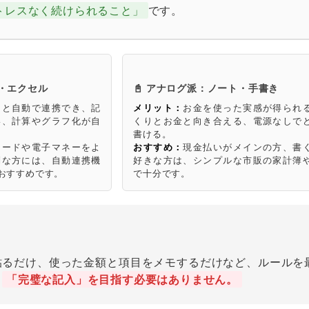
トレスなく続けられること」
です。
リ・エクセル
📓 アナログ派：ノート・手書き
ドと自動で連携でき、記
メリット：
お金を使った実感が得られ
い、計算やグラフ化が自
くりとお金と向き合える、電源なしで
書ける。
カードや電子マネーをよ
おすすめ：
現金払いがメインの方、書
倒な方には、自動連携機
好きな方は、シンプルな市販の家計簿
おすすめです。
で十分です。
貼るだけ、使った金額と項目をメモするだけなど、ルールを
。
「完璧な記入」を目指す必要はありません。