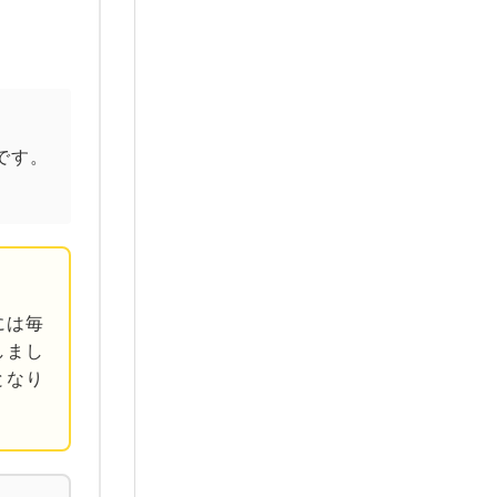
です。
には毎
しまし
となり