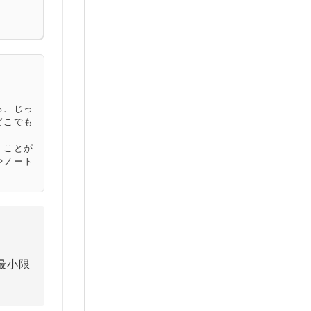
る、じっ
どこでも
くことが
やノート
最小限