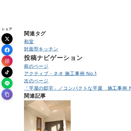
シェア
関連タグ
和室
対面型キッチン
投稿ナビゲーション
前のページ
アクティブ・ネオ 施工事例 No.1
次のページ
「平屋の邸宅」／コンパクトな平屋 施工事例 No
関連記事