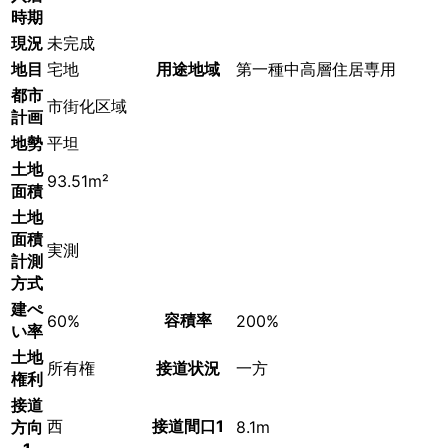
時期
現況
未完成
地目
宅地
用途地域
第一種中高層住居専用
都市
市街化区域
計画
地勢
平坦
土地
93.51m²
面積
土地
面積
実測
計測
方式
建ぺ
容積率
60%
200%
い率
土地
所有権
接道状況
一方
権利
接道
西
接道間口1
方向
8.1m