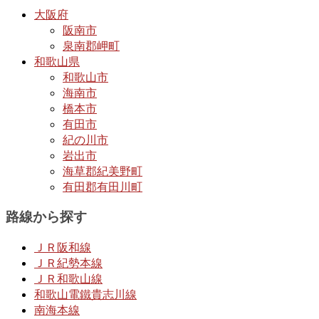
大阪府
阪南市
泉南郡岬町
和歌山県
和歌山市
海南市
橋本市
有田市
紀の川市
岩出市
海草郡紀美野町
有田郡有田川町
路線から探す
ＪＲ阪和線
ＪＲ紀勢本線
ＪＲ和歌山線
和歌山電鐵貴志川線
南海本線