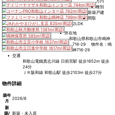
万円
種別
新築戸建
間取
2LDK
所在地
和歌山県和歌山市鳴神
716-29 物件名：鳴
神716-29
交通
和歌山電鐵貴志川線 日前宮駅 徒歩1852m 徒歩
24分
ＪＲ阪和線 和歌山駅 徒歩2103m 徒歩27分
物件詳細
築年
2026/8
月
新
築/
新築・未入居