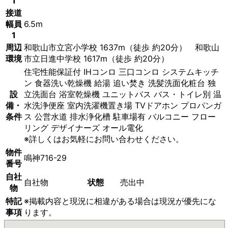
1
接道
幅員
6.5m
1
周辺
和歌山市立宮小学校 1637m（徒歩 約20分） 和歌山
環境
市立日進中学校 1617m（徒歩 約20分）
住宅性能保証付
IHコンロ
三口コンロ
システムキッチ
ン
食器洗い乾燥機
給湯
追い焚き
洗髪洗面化粧台
独
設
立洗面台
浴室乾燥機
ユニットバス
バス・トイレ別
温
備・
水洗浄便座
室内洗濯機置き場
TVドアホン
プロパンガ
条件
ス
公営水道
排水浄化槽
駐車場有
バルコニー
フロー
リング
デザイナーズ
オール電化
※詳しくはお気軽にお問い合わせください。
物件
鳴神716-29
番号
自社
自社物
状態
売出中
物
特記
※掲載内容と現況に相違がある場合は現況が優先にな
事項
ります。