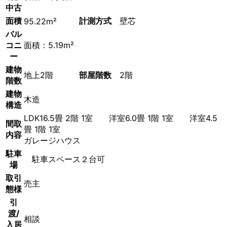
中古
面積
計測方式
壁芯
95.22m²
バル
コニ
面積：5.19m²
ー
建物
地上2階
部屋階数
2階
階数
建物
木造
構造
LDK16.5畳 2階 1室 洋室6.0畳 1階 1室 洋室4.5
間取
畳 1階 1室
内容
ガレージハウス
駐車
駐車スペース２台可
場
取引
売主
態様
引
渡/
相談
入居