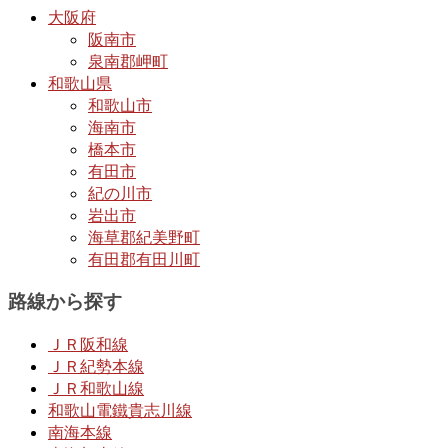
大阪府
阪南市
泉南郡岬町
和歌山県
和歌山市
海南市
橋本市
有田市
紀の川市
岩出市
海草郡紀美野町
有田郡有田川町
路線から探す
ＪＲ阪和線
ＪＲ紀勢本線
ＪＲ和歌山線
和歌山電鐵貴志川線
南海本線