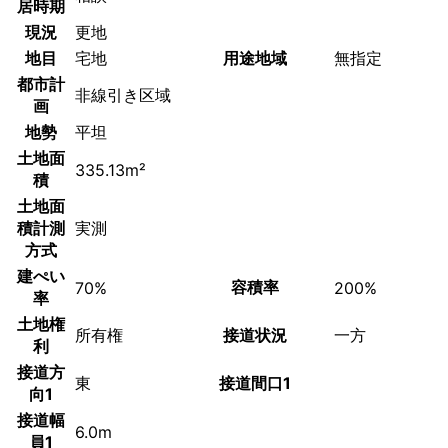
居時期
現況
更地
地目
宅地
用途地域
無指定
都市計
非線引き区域
画
地勢
平坦
土地面
335.13m²
積
土地面
積計測
実測
方式
建ぺい
容積率
70%
200%
率
土地権
所有権
接道状況
一方
利
接道方
東
接道間口1
向1
接道幅
6.0m
員1