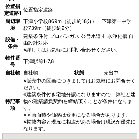
位置指
位置指定道路
定道路1
周辺環
下津小学校869m（徒歩約18分） 下津第一中学
境
校739m（徒歩約9分）
建築条件付
プロパンガス
公営水道
排水浄化槽
自
設備・
由設計対応
条件
※詳しくはお気軽にお問い合わせください。
物件番
下津駅前1-7,8
号
自社物
自社物
状態
売出中
※販売中の区画につきましてはお気軽にお問合せく
ださい。
※建築条件付き宅地分譲になりますので、弊社と建
特記事
物の建築請負契約を締結頂くことが条件になりま
項
す。
※区画面積や価格は変更になる場合があります。
※掲載内容と現況に相違がある場合は現況が優先に
なります。