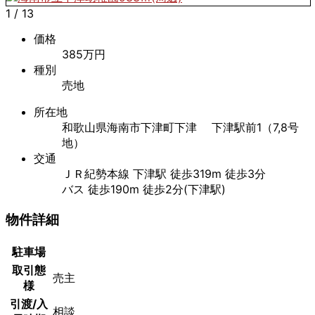
1
/
13
価格
385万円
種別
売地
所在地
和歌山県海南市下津町下津 下津駅前1（7,8号
地）
交通
ＪＲ紀勢本線 下津駅 徒歩319m 徒歩3分
バス 徒歩190m 徒歩2分(下津駅)
物件詳細
駐車場
取引態
売主
様
引渡/入
相談