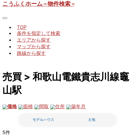
こうふくホーム – 物件検索 –
TOP
条件を指定して検索
エリアから探す
マップから探す
路線から探す
売買 > 和歌山電鐵貴志川線竈
山駅
価格
面積
間取
住所
築年月
モデルハウス
土地
5件