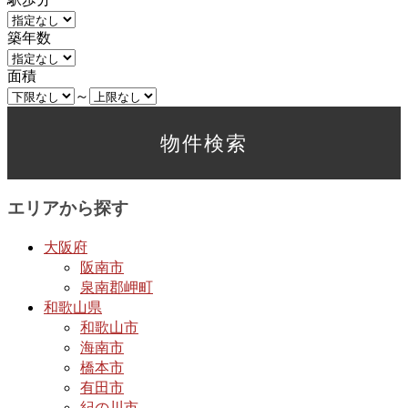
築年数
面積
～
エリアから探す
大阪府
阪南市
泉南郡岬町
和歌山県
和歌山市
海南市
橋本市
有田市
紀の川市