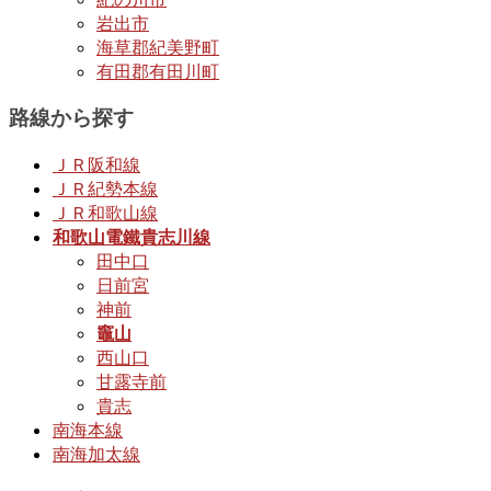
岩出市
海草郡紀美野町
有田郡有田川町
路線から探す
ＪＲ阪和線
ＪＲ紀勢本線
ＪＲ和歌山線
和歌山電鐵貴志川線
田中口
日前宮
神前
竈山
西山口
甘露寺前
貴志
南海本線
南海加太線