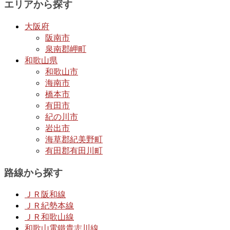
エリアから探す
大阪府
阪南市
泉南郡岬町
和歌山県
和歌山市
海南市
橋本市
有田市
紀の川市
岩出市
海草郡紀美野町
有田郡有田川町
路線から探す
ＪＲ阪和線
ＪＲ紀勢本線
ＪＲ和歌山線
和歌山電鐵貴志川線