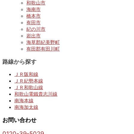
和歌山市
海南市
橋本市
有田市
紀の川市
岩出市
海草郡紀美野町
有田郡有田川町
路線から探す
ＪＲ阪和線
ＪＲ紀勢本線
ＪＲ和歌山線
和歌山電鐵貴志川線
南海本線
南海加太線
お問い合わせ
0120-39-5029