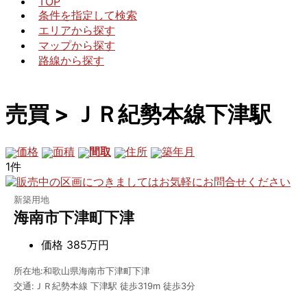
TOP
条件を指定して検索
エリアから探す
マップから探す
路線から探す
売買 > ＪＲ紀勢本線下津駅
価格
面積
間取
住所
築年月
1件
新築用地
海南市下津町下津
価格
385万円
所在地:和歌山県海南市下津町下津
交通:ＪＲ紀勢本線 下津駅 徒歩319m 徒歩3分