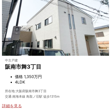
中古戸建
阪南市舞3丁目
価格
1,350万円
4LDK
所在地:大阪府阪南市舞3丁目
交通:南海本線 鳥取ノ荘駅 徒歩1315m
詳細を見る