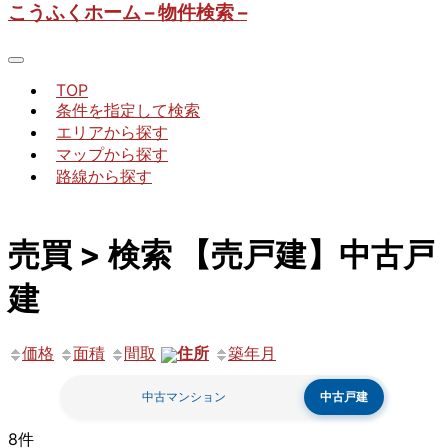
こうふくホーム – 物件検索 –
TOP
条件を指定して検索
エリアから探す
マップから探す
路線から探す
売買 > 検索 【売戸建】中古戸
建
価格
面積
間取
住所
築年月
中古マンション
中古戸建
8件