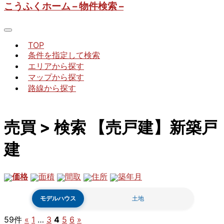
こうふくホーム – 物件検索 –
TOP
条件を指定して検索
エリアから探す
マップから探す
路線から探す
売買 > 検索 【売戸建】新築戸
建
価格
面積
間取
住所
築年月
モデルハウス
土地
59件
«
1
…
3
4
5
6
»