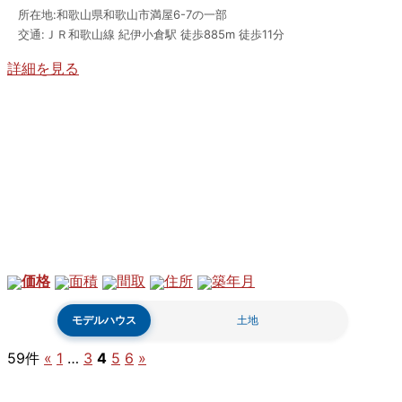
所在地:和歌山県和歌山市満屋6-7の一部
交通:ＪＲ和歌山線 紀伊小倉駅 徒歩885m 徒歩11分
詳細を見る
価格
面積
間取
住所
築年月
モデルハウス
土地
59件
«
1
…
3
4
5
6
»