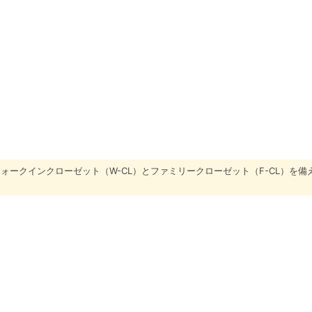
ークインクローゼット（W-CL）とファミリークローゼット（F-CL）を