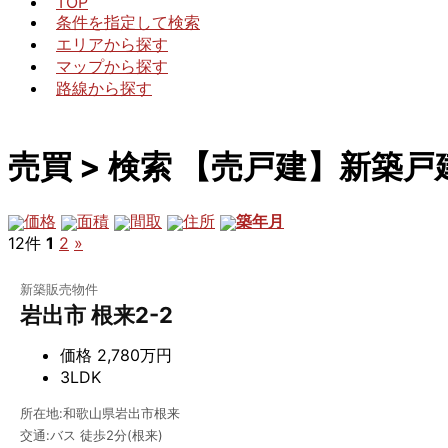
TOP
条件を指定して検索
エリアから探す
マップから探す
路線から探す
売買 > 検索 【売戸建】新築戸
価格
面積
間取
住所
築年月
12件
1
2
»
新築販売物件
岩出市 根来2-2
価格
2,780万円
3LDK
所在地:和歌山県岩出市根来
交通:バス 徒歩2分(根来)